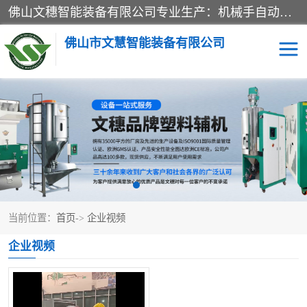
佛山文穗智能装备有限公司专业生产：机械手自动化系列；塑料粉碎机回收系列；塑料混色机系列；温度控制系列：模温机，冷水机；供料输送系列：中央供料系统，欧化/独立式吸料机，分体式吸料机；整机保修一年，易损件除外。
佛山市文慧智能装备有限公司
粉碎回收系列
干燥除湿系列
塑料破碎机
工业冷水机
三机一体除湿干燥机
塑料干燥机
当前位置：
首页
->
企业视频
塑料混色机
模温机
企业视频
供料输送系列
塑料吸料机
三机一体除湿机