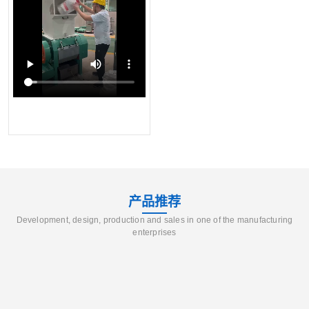
产品推荐
Development, design, production and sales in one of the manufacturing
enterprises