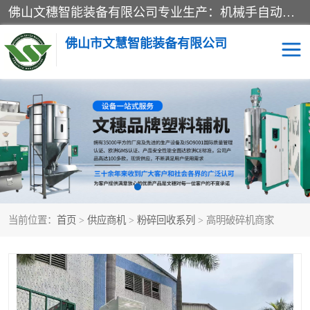
佛山文穗智能装备有限公司专业生产：机械手自动化系列；塑料粉碎机回收系列；塑料混色机系列；温度控制系列：模温机，冷水机；供料输送系列：中央供料系统，欧化/独立式吸料机，分体式吸料机；整机保修一年，易损件除外。
佛山市文慧智能装备有限公司
粉碎回收系列
干燥除湿系列
塑料破碎机
工业冷水机
三机一体除湿干燥机
塑料干燥机
当前位置：
首页
>
供应商机
>
粉碎回收系列
> 高明破碎机商家
塑料混色机
模温机
供料输送系列
塑料吸料机
三机一体除湿机