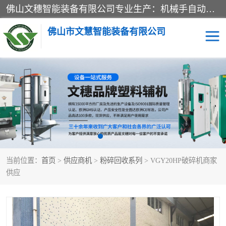
佛山文穗智能装备有限公司专业生产：机械手自动化系列；塑料粉碎机回收系列；塑料混色机系列；温度控制系列：模温机，冷水机；供料输送系列：中央供料系统，欧化/独立式吸料机，分体式吸料机；整机保修一年，易损件除外。
佛山市文慧智能装备有限公司
粉碎回收系列
干燥除湿系列
塑料破碎机
工业冷水机
三机一体除湿干燥机
塑料干燥机
当前位置：
首页
>
供应商机
>
粉碎回收系列
> VGY20HP破碎机商家
塑料混色机
模温机
供应
供料输送系列
塑料吸料机
三机一体除湿机