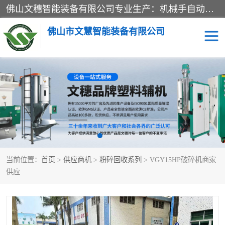
佛山文穗智能装备有限公司专业生产：机械手自动化系列；塑料粉碎机回收系列；塑料混色机系列；温度控制系列：模温机，冷水机；供料输送系列：中央供料系统，欧化/独立式吸料机，分体式吸料机；整机保修一年，易损件除外。
佛山市文慧智能装备有限公司
粉碎回收系列
干燥除湿系列
塑料破碎机
工业冷水机
三机一体除湿干燥机
塑料干燥机
当前位置：
首页
>
供应商机
>
粉碎回收系列
> VGY15HP破碎机商家
塑料混色机
模温机
供应
供料输送系列
塑料吸料机
三机一体除湿机