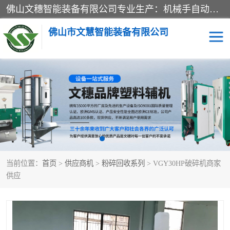
佛山文穗智能装备有限公司专业生产：机械手自动化系列；塑料粉碎机回收系列；塑料混色机系列；温度控制系列：模温机，冷水机；供料输送系列：中央供料系统，欧化/独立式吸料机，分体式吸料机；整机保修一年，易损件除外。
佛山市文慧智能装备有限公司
粉碎回收系列
干燥除湿系列
塑料破碎机
工业冷水机
三机一体除湿干燥机
塑料干燥机
当前位置：
首页
>
供应商机
>
粉碎回收系列
> VGY30HP破碎机商家
塑料混色机
模温机
供应
供料输送系列
塑料吸料机
三机一体除湿机