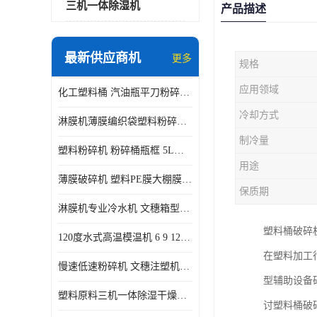
三机一体除湿机
产品描述
最新供应商机
更多
规格
应用领域
化工塑料桶 汽油瓶平刀粉碎机生产厂家
冷却方式
淋膜机薄膜编织袋塑料粉碎机 薄膜碎料机
制冷量
塑料粉碎机 粉碎桶瓶框 5L五加仑桶破碎视频
用途
薄膜破碎机 塑料PE膜大棚膜专用粉碎 WSGE600
保质期
淋膜机专业冷水机 文穗箱型冷冻机风冷水冷式
塑料桶破碎
120度水式高温模温机 6 9 12KW 配水排带报警装置水温机
在塑料加工
慢速低速粉碎机 文穗注塑机边小水口料破碎带回收静音
型辅助设备
塑料原料三机一体除湿干燥机 蜂巢除湿机PET120L
讨塑料桶破