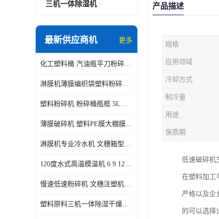
三机一体除湿机
产品描述
最新供应商机
更多
规格
应用领域
化工塑料桶 汽油瓶平刀粉碎机生产厂家
冷却方式
淋膜机薄膜编织袋塑料粉碎机 薄膜碎料机
制冷量
塑料粉碎机 粉碎桶瓶框 5L五加仑桶破碎视频
用途
薄膜破碎机 塑料PE膜大棚膜专用粉碎 WSGE600
保质期
淋膜机专业冷水机 文穗箱型冷冻机风冷水冷式
低速破碎机
120度水式高温模温机 6 9 12KW 配水排带报警装置水温机
在塑料加工
慢速低速粉碎机 文穗注塑机边小水口料破碎带回收静音
严格以及企
塑料原料三机一体除湿干燥机 蜂巢除湿机PET120L
的可以选择