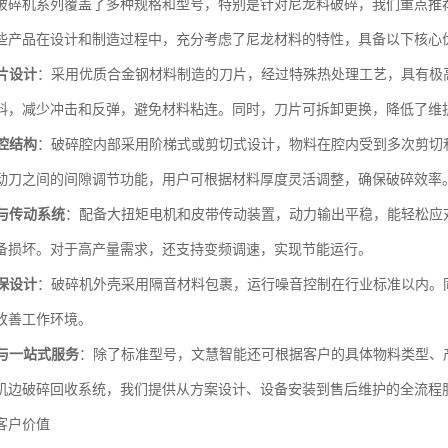
破碎机系列覆盖了多种规格和型号，特别是针对尼龙料破碎，我们重点推
些产品在设计和制造过程中，充分考虑了尼龙材料的特性，具备以下核心
片设计
：采用优质合金钢材料制造的刀片，经过特殊热处理工艺，具有极
料，减少冲击和反弹，避免材料粘连。同时，刀片可拆卸更换，降低了维
腔结构
：破碎腔内部采用阶梯式或剪切式设计，物料在腔内受到多次剪切
动刀之间的间隙调节功能，用户可根据材料厚度灵活调整，确保破碎效率
与传动系统
：配备大扭矩电机和皮带传动装置，动力输出平稳，能轻松应
备损坏。对于高产量需求，还支持变频调速，实现节能运行。
保设计
：破碎机外壳采用隔音材料包裹，运行噪音控制在行业标准以内。
改善工作环境。
与一站式服务
：除了标准型号，文慧智能还可根据客户的具体物料类型、
机边破碎回收系统，我们提供从方案设计、设备安装到售后维护的全流程
客户价值