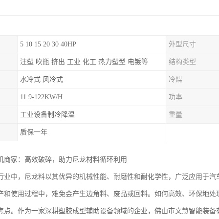
5 10 15 20 30 40HP
外型尺寸
注塑 吹瓶 挤出 工业 化工 热力塑型 电镀等
结构类型
水冷式 风冷式
冷煤
11.9-122KW/H
功率
工业设备制冷降温
重量
质保一年
机商家：高效破碎，助力尼龙材料循环利用
行业中，尼龙料以其优异的机械性能、耐磨性和耐化学性，广泛应用于汽
产和使用过程中，难免会产生边角料、废品或回料。如何高效、环保地处
焦点。作为一家深耕塑胶成型辅助设备领域的企业，佛山市文慧智能装备有