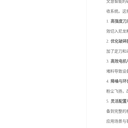
文慧智能的
收系统。这
1.
高强度刀
效切入尼龙
2.
优化破碎
加了定刀和
3.
高效电机
堵料导致设
4.
降噪与环
粉尘飞扬，
5.
灵活配置
备到完整的
应用场景与