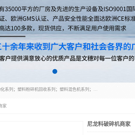
佛山文穗智能装备有限公司专业生产：机械手自动化系列；塑料粉碎机回收系列；塑料混色机系列；温度控制系列：模温机，冷水机；供料输送系列：中央供料系统，欧化/独立式吸料机，分体式吸料机；整机保修一年，易损件除外。
商家
尼龙料破碎机商家