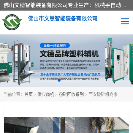
佛山文穗智能装备有限公司专业生产：机械手自动化系列；塑料粉碎机回收系列；塑料混色机系列；温度控制系列：模温机，冷水机；供料输送系列：中央供料系统，欧化/独立式吸料机，分体式吸料机；整机保修一年，易损件除外。
佛山市文慧智能装备有限公司
粉碎回收系列
干燥除湿系列
塑料破碎机
工业冷水机
三机一体除湿干燥机
塑料干燥机
当前位置：
首页
>
供应商机
>
粉碎回收系列
> 西安破碎机商家
塑料混色机
模温机
供料输送系列
塑料吸料机
三机一体除湿机