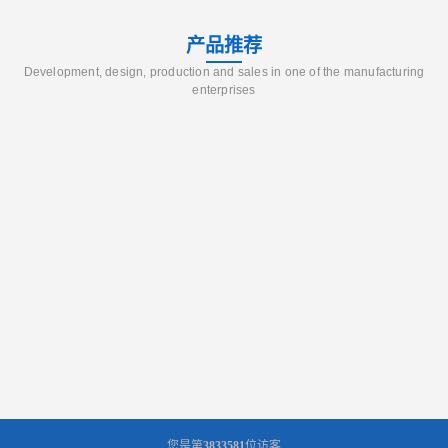
产品推荐
Development, design, production and sales in one of the manufacturing
enterprises
您是第
3833581
位访客