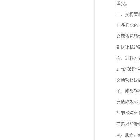
重要。
二、文穗管
1. 多样化
文穗依托强
到快速机边
构、进料方
2. *的破碎
文穗管材破
子，能够轻
高破碎效率
3. 节能与
在追求*的
耗。此外，