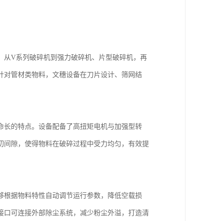
。从V系列破碎机到强力破碎机、片型破碎机，再
针对管材类物料，文穗设备在刀片设计、筛网结
命长的特点。设备配备了高扭矩电机与加强型转
切间隙，使得物料在破碎过程中受力均匀，有效提
够根据物料特性自动调节运行参数，降低空载损
接口可连接外部除尘系统，减少粉尘外溢，打造清