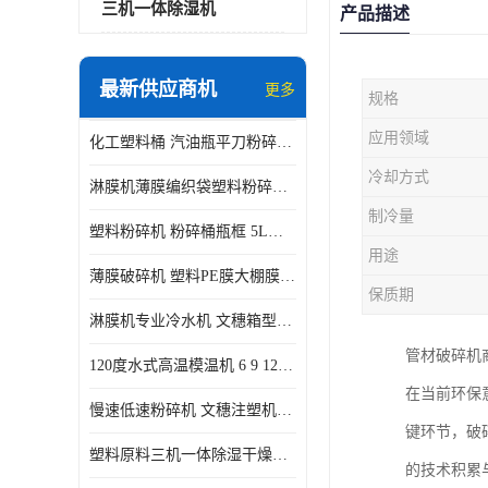
三机一体除湿机
产品描述
最新供应商机
更多
规格
应用领域
化工塑料桶 汽油瓶平刀粉碎机生产厂家
冷却方式
淋膜机薄膜编织袋塑料粉碎机 薄膜碎料机
制冷量
塑料粉碎机 粉碎桶瓶框 5L五加仑桶破碎视频
用途
薄膜破碎机 塑料PE膜大棚膜专用粉碎 WSGE600
保质期
淋膜机专业冷水机 文穗箱型冷冻机风冷水冷式
管材破碎机
120度水式高温模温机 6 9 12KW 配水排带报警装置水温机
在当前环保
慢速低速粉碎机 文穗注塑机边小水口料破碎带回收静音
键环节，破
塑料原料三机一体除湿干燥机 蜂巢除湿机PET120L
的技术积累