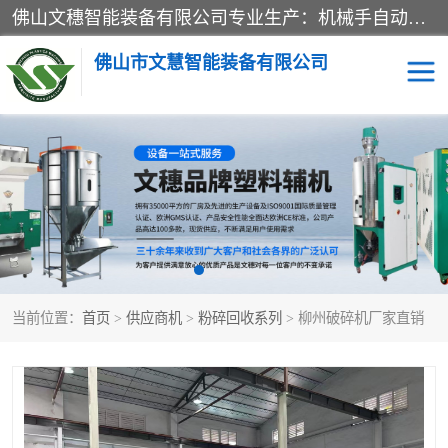
佛山文穗智能装备有限公司专业生产：机械手自动化系列；塑料粉碎机回收系列；塑料混色机系列；温度控制系列：模温机，冷水机；供料输送系列：中央供料系统，欧化/独立式吸料机，分体式吸料机；整机保修一年，易损件除外。
佛山市文慧智能装备有限公司
粉碎回收系列
干燥除湿系列
塑料破碎机
工业冷水机
三机一体除湿干燥机
塑料干燥机
当前位置：
首页
>
供应商机
>
粉碎回收系列
> 柳州破碎机厂家直销
塑料混色机
模温机
供料输送系列
塑料吸料机
三机一体除湿机