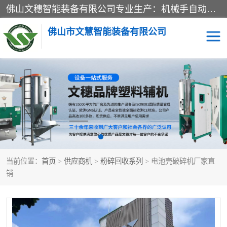
佛山文穗智能装备有限公司专业生产：机械手自动化系列；塑料粉碎机回收系列；塑料混色机系列；温度控制系列：模温机，冷水机；供料输送系列：中央供料系统，欧化/独立式吸料机，分体式吸料机；整机保修一年，易损件除外。
佛山市文慧智能装备有限公司
粉碎回收系列
干燥除湿系列
塑料破碎机
工业冷水机
三机一体除湿干燥机
塑料干燥机
当前位置：
首页
>
供应商机
>
粉碎回收系列
> 电池壳破碎机厂家直
塑料混色机
模温机
销
供料输送系列
塑料吸料机
三机一体除湿机