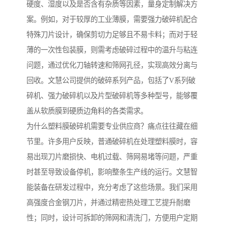
硬度、湿度以及是否含有杂质等因素，量身定制解决方
案。例如，对于较厚的工业薄膜，需要强力破碎机配合
特殊刀片设计，确保剪切力足够且不易卡料；而对于轻
薄的一次性包装膜，则需考虑破碎过程中的温升与粘连
问题，通过优化刀轴转速和筛网孔径，实现高效分离与
回收。文慧公司提供的破碎系列产品，包括了V系列破
碎机、强力破碎机以及片型破碎机等多种型号，能够覆
盖从软质膜到硬质边角料的各类需求。
为什么塑料膜破碎机需要专业供应商？痛点往往藏在细
节里。许多用户反映，普通破碎机在处理塑料膜时，容
易出现刀片磨损快、电机过载、筛网易堵等问题，严重
时甚至导致设备停机，影响整条生产线的运行。文慧智
能装备在研发过程中，充分考虑了这些场景。我们采用
高强度合金钢刀片，并通过精密热处理工艺提升耐磨
性；同时，设计可拆卸的筛网和清洗门，方便用户定期