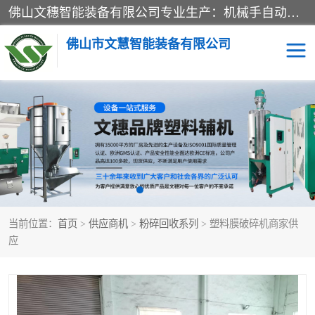
佛山文穗智能装备有限公司专业生产：机械手自动化系列；塑料粉碎机回收系列；塑料混色机系列；温度控制系列：模温机，冷水机；供料输送系列：中央供料系统，欧化/独立式吸料机，分体式吸料机；整机保修一年，易损件除外。
佛山市文慧智能装备有限公司
粉碎回收系列
干燥除湿系列
塑料破碎机
工业冷水机
三机一体除湿干燥机
塑料干燥机
当前位置：
首页
>
供应商机
>
粉碎回收系列
> 塑料膜破碎机商家供
塑料混色机
模温机
应
供料输送系列
塑料吸料机
三机一体除湿机