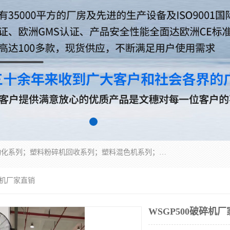
佛山文穗智能装备有限公司专业生产：机械手自动化系列；塑料粉碎机回收系列；塑料混色机系列；温度控制系列：模温机，冷水机；供料输送系列：中央供料系统，欧化/独立式吸料机，分体式吸料机；整机保修一年，易损件除外。
破碎机厂家直销
WSGP500破碎机