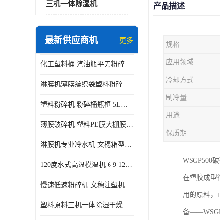
三机一体除湿机
产品描述
最新供应商机
更多
规格
应用领域
化工塑料桶 汽油瓶平刀粉碎机生产厂家
冷却方式
淋膜机薄膜编织袋塑料粉碎机 薄膜碎料机
制冷量
塑料粉碎机 粉碎桶瓶框 5L五加仑桶破碎视频
用途
薄膜破碎机 塑料PE膜大棚膜专用粉碎 WSGE600
保质期
淋膜机专业冷水机 文穗箱型冷冻机风冷水冷式
WSGP50
120度水式高温模温机 6 9 12KW 配水排带报警装置水温机
在塑胶成型
慢速低速粉碎机 文穗注塑机边小水口料破碎带回收静音
用的原料，
塑料原料三机一体除湿干燥机 蜂巢除湿机PET120L
备——WS