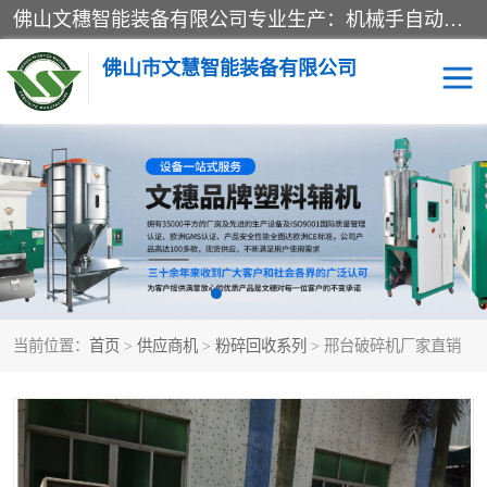
佛山文穗智能装备有限公司专业生产：机械手自动化系列；塑料粉碎机回收系列；塑料混色机系列；温度控制系列：模温机，冷水机；供料输送系列：中央供料系统，欧化/独立式吸料机，分体式吸料机；整机保修一年，易损件除外。
佛山市文慧智能装备有限公司
粉碎回收系列
干燥除湿系列
塑料破碎机
工业冷水机
三机一体除湿干燥机
塑料干燥机
当前位置：
首页
>
供应商机
>
粉碎回收系列
> 邢台破碎机厂家直销
塑料混色机
模温机
供料输送系列
塑料吸料机
三机一体除湿机