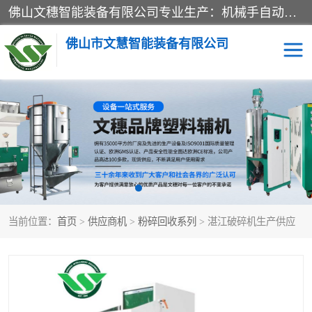
佛山文穗智能装备有限公司专业生产：机械手自动化系列；塑料粉碎机回收系列；塑料混色机系列；温度控制系列：模温机，冷水机；供料输送系列：中央供料系统，欧化/独立式吸料机，分体式吸料机；整机保修一年，易损件除外。
佛山市文慧智能装备有限公司
粉碎回收系列
干燥除湿系列
塑料破碎机
工业冷水机
三机一体除湿干燥机
塑料干燥机
当前位置：
首页
>
供应商机
>
粉碎回收系列
> 湛江破碎机生产供应
塑料混色机
模温机
供料输送系列
塑料吸料机
三机一体除湿机