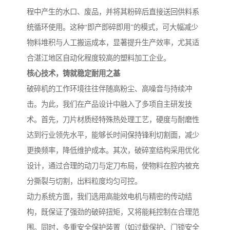
程中产生的水口、废品，并将其粉碎后直接送回供料系
统循环使用。这种“即产即碎即用”的模式，可大幅减少
物料堆积与人工搬运成本，显著提升生产效率，尤其适
合湛江地区自动化程度较高的塑料加工企业。
核心技术，铸就稳定耐用之基
破碎机的工作环境往往伴随高粉尘、高噪音与持续冲
击。为此，我们在产品设计中融入了多项自主研发技
术。首先，刀片材质经特殊热处理工艺，硬度与耐磨性
达到行业领先水平，能够长时间保持锋利切割面，减少
更换频率，降低维护成本。其次，破碎室结构采用优化
设计，通过合理的动刀与定刀布局，使物料在腔内被充
分撕裂与切割，出料粒度均匀可控。
动力系统方面，我们选用高能效电机与精密的传动结
构，既保证了强劲的破碎扭矩，又将能耗控制在合理范
围。同时，多重安全保护装置（如过载保护、门锁安全