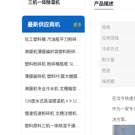
三机一体除湿机
产品描述
最新供应商机
更多
规格
应用领域
化工塑料桶 汽油瓶平刀粉碎机生产厂家
冷却方式
淋膜机薄膜编织袋塑料粉碎机 薄膜碎料机
制冷量
塑料粉碎机 粉碎桶瓶框 5L五加仑桶破碎视频
用途
薄膜破碎机 塑料PE膜大棚膜专用粉碎 WSGE600
保质期
淋膜机专业冷水机 文穗箱型冷冻机风冷水冷式
在当今快速
120度水式高温模温机 6 9 12KW 配水排带报警装置水温机
作为一家专
慢速低速粉碎机 文穗注塑机边小水口料破碎带回收静音
决方案。
塑料原料三机一体除湿干燥机 蜂巢除湿机PET120L