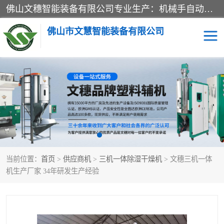
佛山文穗智能装备有限公司专业生产：机械手自动化系列；塑料粉碎机回收系列；塑料混色机系列；温度控制系列：模温机，冷水机；供料输送系列：中央供料系统，欧化/独立式吸料机，分体式吸料机；整机保修一年，易损件除外。
佛山市文慧智能装备有限公司
粉碎回收系列
干燥除湿系列
塑料破碎机
工业冷水机
三机一体除湿干燥机
塑料干燥机
当前位置：
首页
>
供应商机
>
三机一体除湿干燥机
> 文穗三机一体
塑料混色机
模温机
机生产厂家 34年研发生产经验
供料输送系列
塑料吸料机
三机一体除湿机