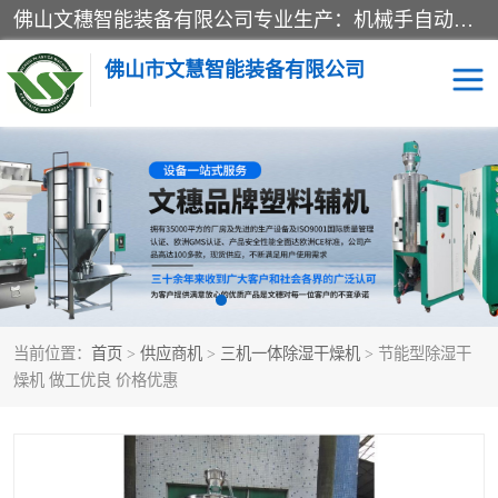
佛山文穗智能装备有限公司专业生产：机械手自动化系列；塑料粉碎机回收系列；塑料混色机系列；温度控制系列：模温机，冷水机；供料输送系列：中央供料系统，欧化/独立式吸料机，分体式吸料机；整机保修一年，易损件除外。
佛山市文慧智能装备有限公司
粉碎回收系列
干燥除湿系列
塑料破碎机
工业冷水机
三机一体除湿干燥机
塑料干燥机
当前位置：
首页
>
供应商机
>
三机一体除湿干燥机
> 节能型除湿干
塑料混色机
模温机
燥机 做工优良 价格优惠
供料输送系列
塑料吸料机
三机一体除湿机