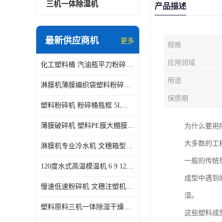
三机一体除湿机
产品描述
最新供应商机
更多
规格
应用领域
化工塑料桶 汽油瓶平刀粉碎机生产厂家
用途
淋膜机薄膜编织袋塑料粉碎机 薄膜碎料机
保质期
塑料粉碎机 粉碎桶瓶框 5L五加仑桶破碎视频
薄膜破碎机 塑料PE膜大棚膜专用粉碎 WSGE600
为什么要用
大多数的工
淋膜机专业冷水机 文穗箱型冷冻机风冷水冷式
一般的传统
120度水式高温模温机 6 9 12KW 配水排带报警装置水温机
成型中遇到
慢速低速粉碎机 文穗注塑机边小水口料破碎带回收静音
湿。
塑料原料三机一体除湿干燥机 蜂巢除湿机PET120L
这些塑料成