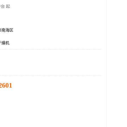
/台 起
市南海区
干燥机
2601