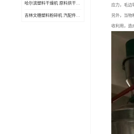
哈尔滨塑料干燥机 原料烘干机 WSDB规格齐全
应力，毛边
吉林文穗塑料粉碎机 汽配件破碎回收 厂家直销
另外，当物
收利用，造