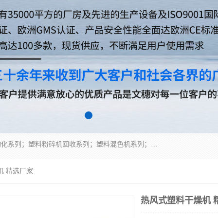
佛山文穗智能装备有限公司专业生产：机械手自动化系列；塑料粉碎机回收系列；塑料混色机系列；温度控制系列：模温机，冷水机；供料输送系列：中央供料系统，欧化/独立式吸料机，分体式吸料机；整机保修一年，易损件除外。
机 精选厂家
热风式塑料干燥机 