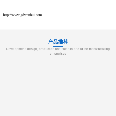
http://www.gdwenhui.com
产品推荐
Development, design, production and sales in one of the manufacturing
enterprises