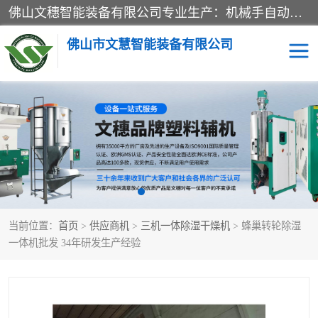
佛山文穗智能装备有限公司专业生产：机械手自动化系列；塑料粉碎机回收系列；塑料混色机系列；温度控制系列：模温机，冷水机；供料输送系列：中央供料系统，欧化/独立式吸料机，分体式吸料机；整机保修一年，易损件除外。
佛山市文慧智能装备有限公司
粉碎回收系列
干燥除湿系列
塑料破碎机
工业冷水机
三机一体除湿干燥机
塑料干燥机
当前位置：
首页
>
供应商机
>
三机一体除湿干燥机
> 蜂巢转轮除湿
塑料混色机
模温机
一体机批发 34年研发生产经验
供料输送系列
塑料吸料机
三机一体除湿机