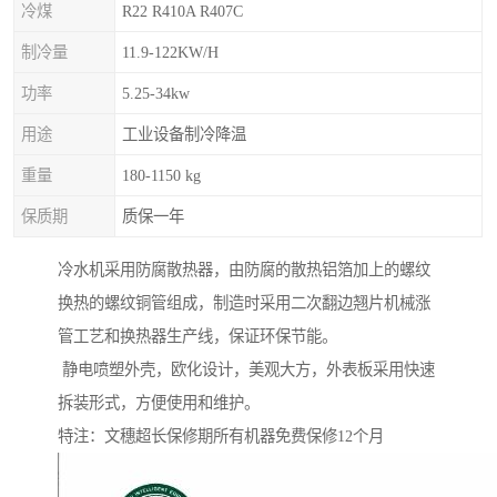
冷煤
R22 R410A R407C
制冷量
11.9-122KW/H
功率
5.25-34kw
用途
工业设备制冷降温
重量
180-1150 kg
保质期
质保一年
冷水机采用防腐散热器，由防腐的散热铝箔加上的螺纹
换热的螺纹铜管组成，制造时采用二次翻边翘片机械涨
管工艺和换热器生产线，保证环保节能。
静电喷塑外壳，欧化设计，美观大方，外表板采用快速
拆装形式，方便使用和维护。
特注：文穗超长保修期所有机器免费保修12个月