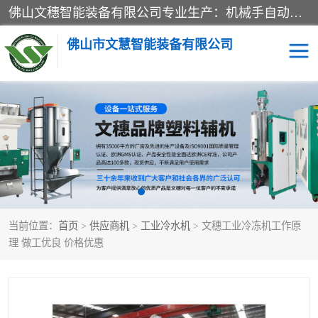
佛山文穗智能装备有限公司专业生产：机械手自动化系列；塑料粉碎机回收系列；塑料混色机系列；温度控制系列：模温机，冷水机；供料输送系列：中央供料系统，欧化/独立式吸料机，分体式吸料机；整机保修一年，易损件除外。
佛山市文慧智能装备有限公司
粉碎回收系列
干燥除湿系列
塑料破碎机
工业冷水机
三机一体除湿干燥机
塑料干燥机
当前位置：
首页
>
供应商机
>
工业冷水机
> 文穗工业冷冻机工作原
塑料混色机
模温机
理 做工优良 价格优惠
供料输送系列
塑料吸料机
三机一体除湿机