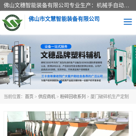
佛山文穗智能装备有限公司专业生产：机械手自动化系列；塑料粉碎机回收系列；塑料混色机系列；温度控制系列：模温机，冷水机；供料输送系列：中央供料系统，欧化/独立式吸料机，分体式吸料机；整机保修一年，易损件除外。
佛山市文慧智能装备有限公司
粉碎回收系列
干燥除湿系列
塑料破碎机
工业冷水机
三机一体除湿干燥机
塑料干燥机
当前位置：
首页
>
供应商机
>
粉碎回收系列
> 厦门破碎机生产定制
塑料混色机
模温机
供料输送系列
塑料吸料机
三机一体除湿机