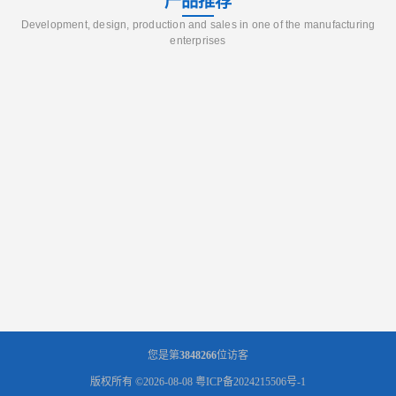
产品推荐
Development, design, production and sales in one of the manufacturing
enterprises
您是第
3848266
位访客
版权所有 ©2026-08-08
粤ICP备2024215506号-1