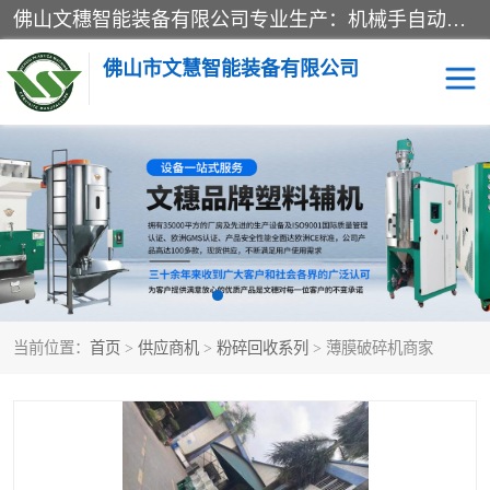
佛山文穗智能装备有限公司专业生产：机械手自动化系列；塑料粉碎机回收系列；塑料混色机系列；温度控制系列：模温机，冷水机；供料输送系列：中央供料系统，欧化/独立式吸料机，分体式吸料机；整机保修一年，易损件除外。
佛山市文慧智能装备有限公司
粉碎回收系列
干燥除湿系列
塑料破碎机
工业冷水机
三机一体除湿干燥机
塑料干燥机
当前位置：
首页
>
供应商机
>
粉碎回收系列
> 薄膜破碎机商家
塑料混色机
模温机
供料输送系列
塑料吸料机
三机一体除湿机