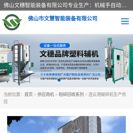
佛山文穗智能装备有限公司专业生产：机械手自动化系列；塑料粉碎机回收系列；塑料混色机系列；温度控制系列：模温机，冷水机；供料输送系列：中央供料系统，欧化/独立式吸料机，分体式吸料机；整机保修一年，易损件除外。
佛山市文慧智能装备有限公司
粉碎回收系列
干燥除湿系列
塑料破碎机
工业冷水机
三机一体除湿干燥机
塑料干燥机
当前位置：
首页
>
供应商机
>
粉碎回收系列
> 连云港破碎机生产供
塑料混色机
模温机
应
供料输送系列
塑料吸料机
三机一体除湿机