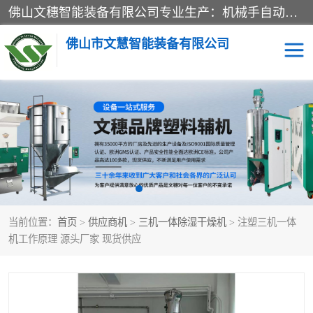
佛山文穗智能装备有限公司专业生产：机械手自动化系列；塑料粉碎机回收系列；塑料混色机系列；温度控制系列：模温机，冷水机；供料输送系列：中央供料系统，欧化/独立式吸料机，分体式吸料机；整机保修一年，易损件除外。
佛山市文慧智能装备有限公司
粉碎回收系列
干燥除湿系列
塑料破碎机
工业冷水机
三机一体除湿干燥机
塑料干燥机
当前位置：
首页
>
供应商机
>
三机一体除湿干燥机
> 注塑三机一体
塑料混色机
模温机
机工作原理 源头厂家 现货供应
供料输送系列
塑料吸料机
三机一体除湿机