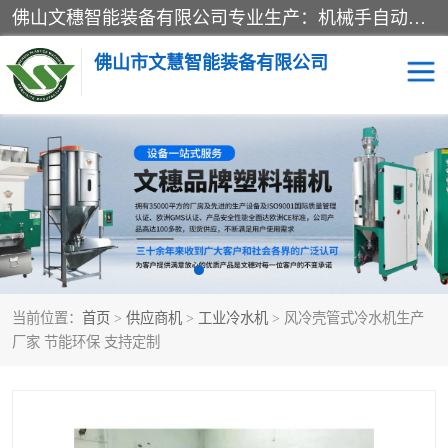
佛山文穗智能装备有限公司专业生产：机械手自动化系列；塑料粉碎机回收系列；塑料混色机系列；温度控制系列：模温机，冷水机；供料输送系列：中央供料系统，欧化/独立式吸料机，分体式吸料机；整机保修一年，易损件除外。
佛山市文慧智能装备有限公司
粉碎回收系列
干燥除湿系列
塑料破碎机
工业冷水机
三机一体除湿干燥机
塑料干燥机
当前位置：
首页
>
供应商机
>
工业冷水机
> 风冷壳管式冷水机生产
塑料混色机
模温机
厂家 节能环保 支持定制
供料输送系列
塑料吸料机
三机一体除湿机