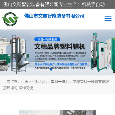
佛山文穗智能装备有限公司专业生产：机械手自动化系列；塑料粉碎机回收系列；塑料混色机系列；温度控制系列：模温机，冷水机；供料输送系列：中央供料系统，欧化/独立式吸料机，分体式吸料机；整机保修一年，易损件除外。
佛山市文慧智能装备有限公司
粉碎回收系列
干燥除湿系列
塑料破碎机
工业冷水机
三机一体除湿干燥机
塑料干燥机
当前位置：
首页
>
供应商机
>
塑料干燥机
> 文穗塑料干燥机文穗牌
塑料混色机
模温机
加热均匀 操作简便
供料输送系列
塑料吸料机
三机一体除湿机