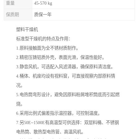
重量
45-570 kg
保质期
质保一年
塑料干燥机
标准型干燥机的特点及作用：
1.原料接触面为全不锈材质制作。
2.精密压铸铝质外壳，表面光滑，保温性能好。
3.静音风机，可选配入风滤清器，确保原料清洁度。
4.桶体、机座均设有视料窗，可直接观察内部原料情
况。
5.电热筒弯形设计，避免因原料粉屑堆积筒底而引起燃
烧。
6.采用比例式偏差指示温控器，可控制温度。
7.另50E~1500E有高温型可供选择：双层料桶、不锈钢
电热筒、散热型电热管、高温风机。