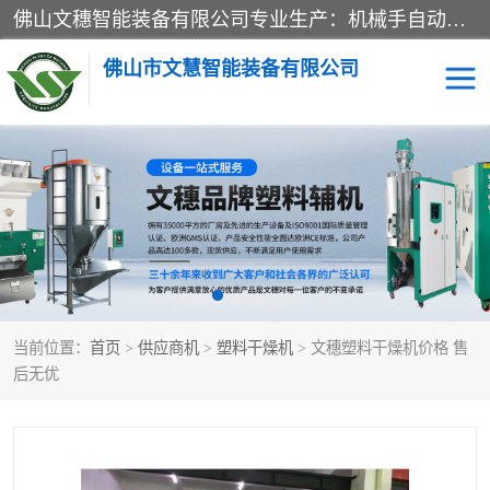
佛山文穗智能装备有限公司专业生产：机械手自动化系列；塑料粉碎机回收系列；塑料混色机系列；温度控制系列：模温机，冷水机；供料输送系列：中央供料系统，欧化/独立式吸料机，分体式吸料机；整机保修一年，易损件除外。
佛山市文慧智能装备有限公司
粉碎回收系列
干燥除湿系列
塑料破碎机
工业冷水机
三机一体除湿干燥机
塑料干燥机
当前位置：
首页
>
供应商机
>
塑料干燥机
> 文穗塑料干燥机价格 售
塑料混色机
模温机
后无优
供料输送系列
塑料吸料机
三机一体除湿机