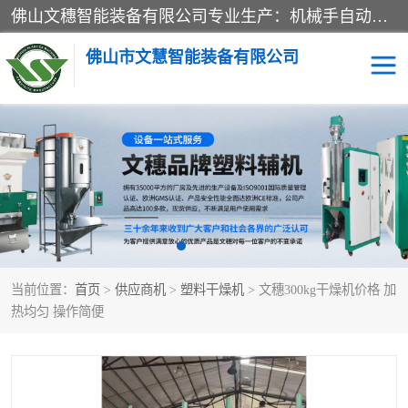
佛山文穗智能装备有限公司专业生产：机械手自动化系列；塑料粉碎机回收系列；塑料混色机系列；温度控制系列：模温机，冷水机；供料输送系列：中央供料系统，欧化/独立式吸料机，分体式吸料机；整机保修一年，易损件除外。
佛山市文慧智能装备有限公司
粉碎回收系列
干燥除湿系列
塑料破碎机
工业冷水机
三机一体除湿干燥机
塑料干燥机
当前位置：
首页
>
供应商机
>
塑料干燥机
> 文穗300kg干燥机价格 加
塑料混色机
模温机
热均匀 操作简便
供料输送系列
塑料吸料机
三机一体除湿机