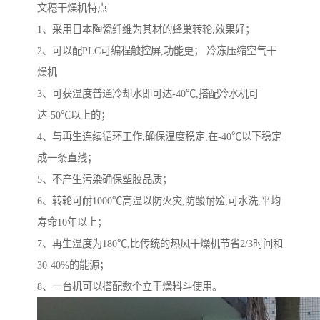
文穗干燥机特点
1、采用日本陶瓷纤维为其材的蜂巢转轮,效果好；
2、可以配PLC可编程触控屏,功能更； 冷冻压缩空气干
燥机
3、可获温度普通冷却水即可达-40℃,搭配冷水机可
达-50℃以上的；
4、与再生连续循环工作,确保温度稳定,在-40℃以下稳定
成一条直线；
5、不产生污染确保塑胶品质；
6、转轮可耐1000℃高温以防火灾,防酸耐殓,可水洗,平均
寿命10年以上；
7、再生温度为180℃,比传统的热风干燥机节省2/3时间和
30-40%的能源；
8、一台机可以搭配数个立干燥料斗使用。