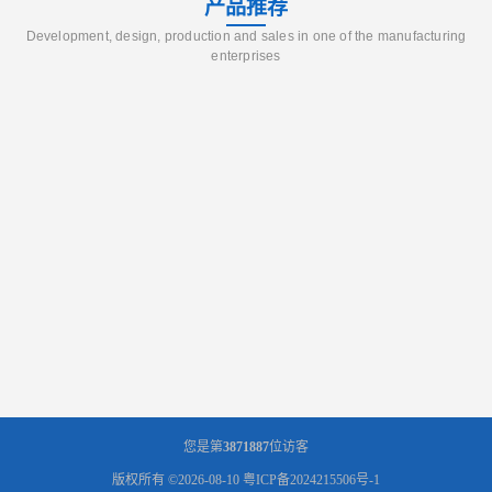
产品推荐
Development, design, production and sales in one of the manufacturing
enterprises
您是第
3871887
位访客
版权所有 ©2026-08-10
粤ICP备2024215506号-1