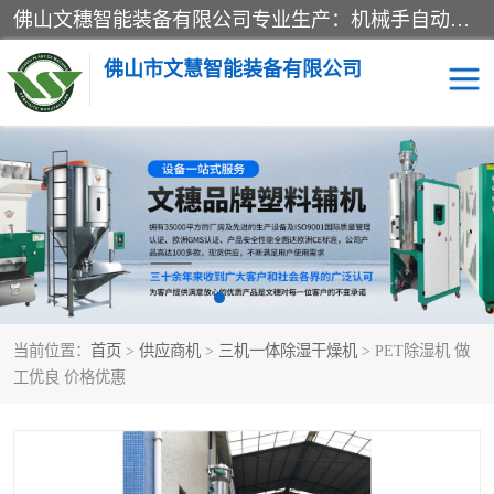
佛山文穗智能装备有限公司专业生产：机械手自动化系列；塑料粉碎机回收系列；塑料混色机系列；温度控制系列：模温机，冷水机；供料输送系列：中央供料系统，欧化/独立式吸料机，分体式吸料机；整机保修一年，易损件除外。
佛山市文慧智能装备有限公司
粉碎回收系列
干燥除湿系列
塑料破碎机
工业冷水机
三机一体除湿干燥机
塑料干燥机
当前位置：
首页
>
供应商机
>
三机一体除湿干燥机
> PET除湿机 做
塑料混色机
模温机
工优良 价格优惠
供料输送系列
塑料吸料机
三机一体除湿机