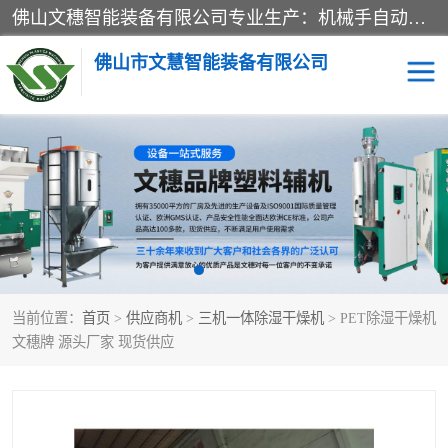
佛山文穗智能装备有限公司专业生产：机械手自动化系列；塑料粉碎机回收系列；塑料混色机系列；温度控制系列：模温机，冷水机；供料输送系列：中央供料系统，欧化/独立式吸料机，分体式吸料机；整机保修一年，易损件除外。
佛山市文慧智能装备有限公司
粉碎回收系列
干燥除湿系列
塑料破碎机
工业冷水机
三机一体除湿干燥机
塑料干燥机
当前位置：
首页
>
供应商机
>
三机一体除湿干燥机
> PET除湿干燥机
塑料混色机
模温机
文穗牌 源头厂家 现货供应
供料输送系列
塑料吸料机
三机一体除湿机