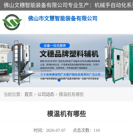
佛山市文慧智能装备有限公司
粉碎回收系列
塑料破碎机
三机一体除湿干燥机
当前位置：
首页
>
公司动态
> 模温机有哪些
塑料混色机
供料输送系列
模温机有哪些
三机一体除湿机
时间：2026-07-07
点击次数：110