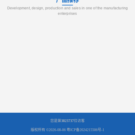
产品推荐
Development, design, production and sales in one of the manufacturing
enterprises
您是第
3823737
位访客
版权所有 ©2026-08-06
粤ICP备2024215506号-1