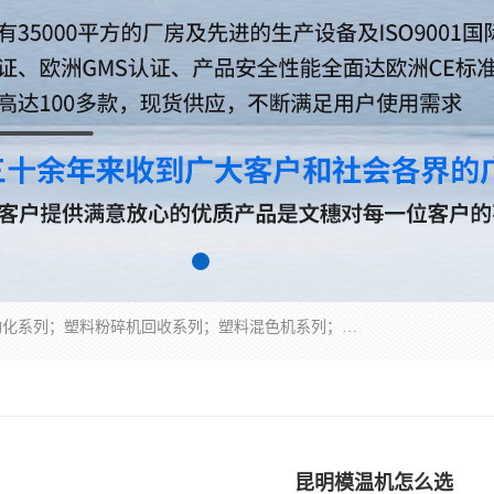
佛山文穗智能装备有限公司专业生产：机械手自动化系列；塑料粉碎机回收系列；塑料混色机系列；温度控制系列：模温机，冷水机；供料输送系列：中央供料系统，欧化/独立式吸料机，分体式吸料机；整机保修一年，易损件除外。
昆明模温机怎么选