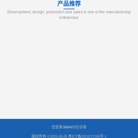
产品推荐
Development, design, production and sales in one of the manufacturing
enterprises
您是第
3866455
位访客
版权所有 ©2026-08-09
粤ICP备2024215506号-1