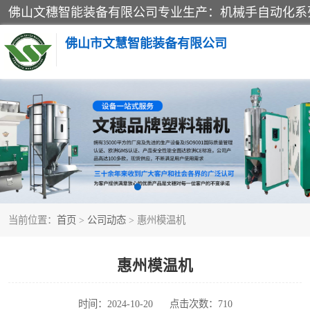
佛山市文慧智能装备有限公司
粉碎回收系列
塑料破碎机
三机一体除湿干燥机
当前位置：
首页
>
公司动态
> 惠州模温机
塑料混色机
供料输送系列
惠州模温机
三机一体除湿机
时间：2024-10-20
点击次数：710