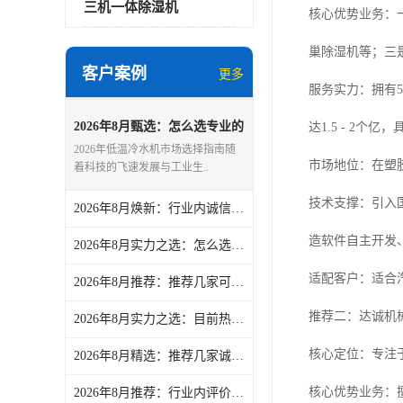
三机一体除湿机
核心优势业务：
巢除湿机等；三
客户案例
更多
服务实力：拥有5
2026年8月甄选：怎么选专业的
达1.5 - 2
低温冷水机/文穗冷水机公司热
2026年低温冷水机市场选择指南随
门盘点-文慧智能装备（文穗）
市场地位：在塑
着科技的飞速发展与工业生..
技术支撑：引入
2026年8月焕新：行业内诚信的环保干燥机/PET干燥机制造企业盘点-文慧智能装备（文穗）
造软件自主开发
2026年8月实力之选：怎么选知名的注塑冷冻机/风冷冷冻机制造企业盘点-文慧智能装备（文穗）
适配客户：适合汽
2026年8月推荐：推荐几家可靠的机边粉碎机/机边粉碎机厂商盘点-文慧智能装备（文穗）
推荐二：达诚机
2026年8月实力之选：目前热门的片材破碎机/硬料破碎机批发厂家实力解析-文慧智能装备（文穗）
核心定位：专注
2026年8月精选：推荐几家诚信的恒温冷水机/风冷冷水机订做厂家综合推荐和选择指南-文慧智能装备（文穗）
核心优势业务：
2026年8月推荐：行业内评价高的欧化干燥机/欧化干燥机企业实力解析-文慧智能装备（文穗）