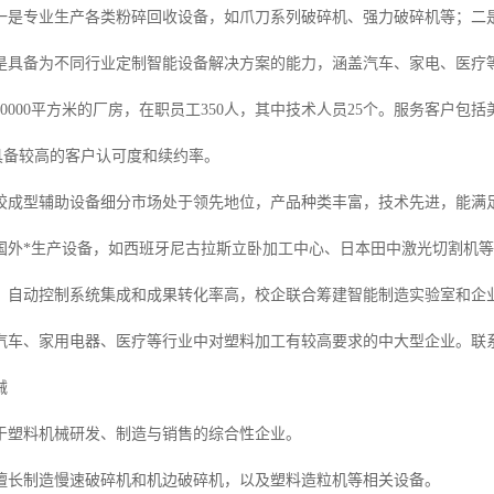
一是专业生产各类粉碎回收设备，如爪刀系列破碎机、强力破碎机等；二
是具备为不同行业定制智能设备解决方案的能力，涵盖汽车、家电、医疗
0000平方米的厂房，在职员工350人，其中技术人员25个。服务客户包
个亿，具备较高的客户认可度和续约率。
胶成型辅助设备细分市场处于领先地位，产品种类丰富，技术先进，能满
国外*生产设备，如西班牙尼古拉斯立卧加工中心、日本田中激光切割机
、自动控制系统集成和成果转化率高，校企联合筹建智能制造实验室和企
车、家用电器、医疗等行业中对塑料加工有较高要求的中大型企业。联系电话：
械
于塑料机械研发、制造与销售的综合性企业。
擅长制造慢速破碎机和机边破碎机，以及塑料造粒机等相关设备。